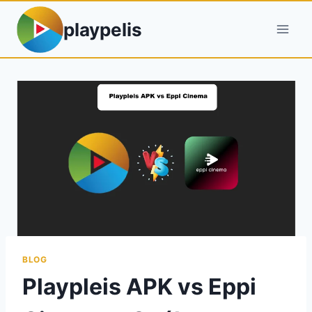
Saltar
playpelis
al
contenido
BLOG
Playpleis APK vs Eppi