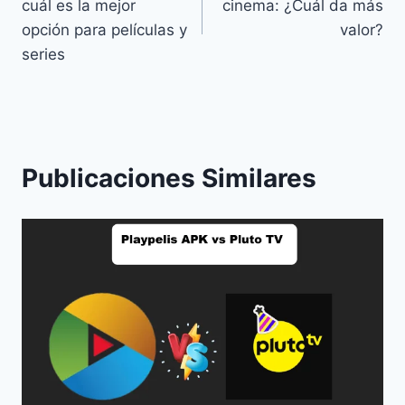
cuál es la mejor
cinema: ¿Cuál da más
entradas
opción para películas y
valor?
series
Publicaciones Similares