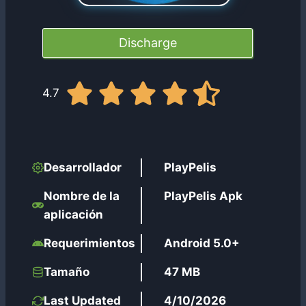
Discharge
4.7
Desarrollador
PlayPelis
Nombre de la
PlayPelis Apk
aplicación
Requerimientos
Android 5.0+
Tamaño
47 MB
Last Updated
4/10/2026