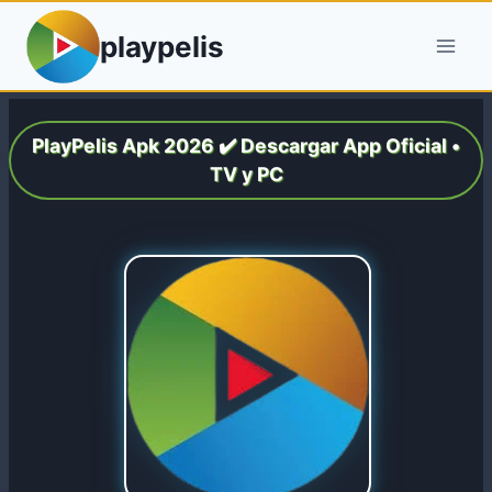
Saltar
playpelis
al
contenido
PlayPelis Apk 2026 ✔️ Descargar App Oficial •
TV y PC